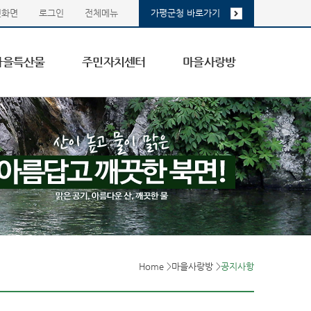
첫화면
로그인
전체메뉴
가평군청 바로가기
마을특산물
주민자치센터
마을사랑방
Home
>
마을사랑방
>
공지사항