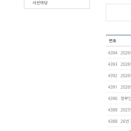
사진마당
번호
4394
202
4393
202
4392
202
4391
202
4390
정부인
4389
202
4388
26년