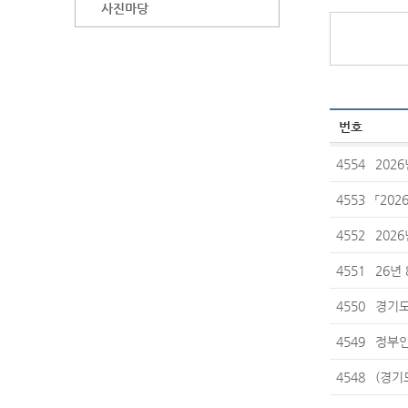
사진마당
번호
4554
202
4553
「20
4552
202
4551
26년
4550
경기도
4549
정부인
4548
(경기