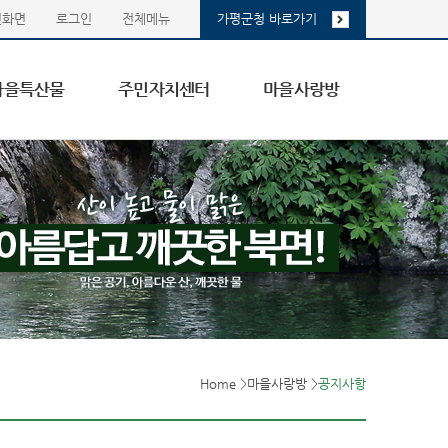
첫화면
로그인
전체메뉴
가평군청 바로가기
마을특산물
주민자치센터
마을사랑방
Home
>
마을사랑방
>
공지사항