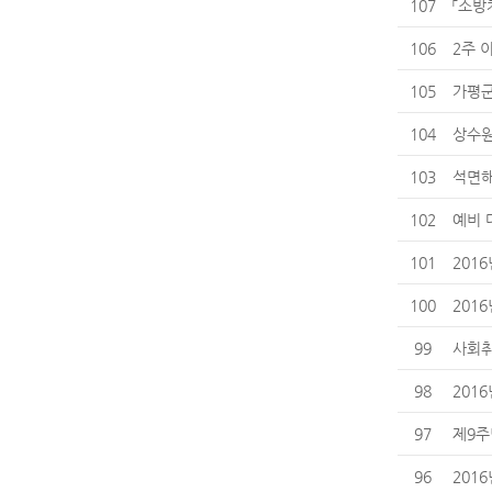
107
「소방
106
2주 
105
가평군
104
상수원
103
석면해
102
예비 
101
201
100
201
99
사회취
98
201
97
제9주
96
201