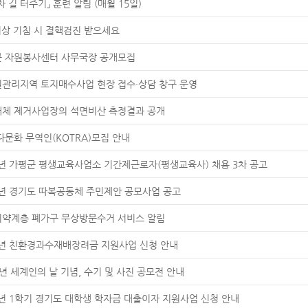
차 길 터주기」 훈련 알림 (매월 15일)
이상 기침 시 결핵검진 받으세요
 자원봉사센터 사무국장 공개모집
관리지역 토지매수사업 현장 접수·상담 창구 운영
체 제거사업장의 석면비산 측정결과 공개
다문화 무역인(KOTRA)모집 안내
6년 가평군 평생교육사업소 기간제근로자(평생교육사) 채용 3차 공고
6년 경기도 따복공동체 주민제안 공모사업 공고
약계층 폐가구 무상방문수거 서비스 알림
6년 친환경과수재배장려금 지원사업 신청 안내
년 세계인의 날 기념, 수기 및 사진 공모전 안내
6년 1학기 경기도 대학생 학자금 대출이자 지원사업 신청 안내