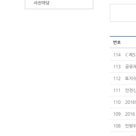
사진마당
번호
114
< 제
113
공유재
112
토지수
111
안전신
110
201
109
201
108
민방위