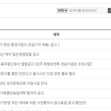
제목
5기 한강 환경지킴이 모집(1차 채용) 공고 >
산 매각 일반경쟁입찰 공고
용재결신청서 열람공고 [상주 화령장전투 전승기념관 조성사업]
문고를 통한 안전신고 봉사시간 인정 관련 홍보 협조
6년도 성인문해교육 지원사업 안내
6 가평클린농업대학 합격자 공고
기본법 위반 과태료 처분 사전통지서 공시송달 공고(함안군)