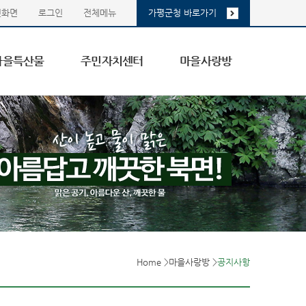
첫화면
로그인
전체메뉴
가평군청 바로가기
마을특산물
주민자치센터
마을사랑방
Home
>
마을사랑방
>
공지사항