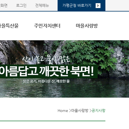
첫화면
로그인
전체메뉴
가평군청 바로가기
마을특산물
주민자치센터
마을사랑방
Home
>
마을사랑방
>
공지사항