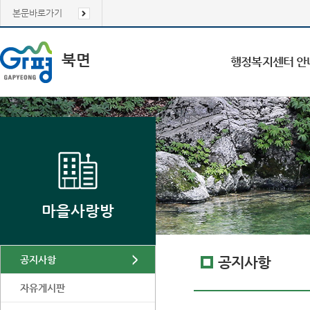
본문바로가기
북면
행정복지센터 안
마을사랑방
공지사항
공지사항
자유게시판