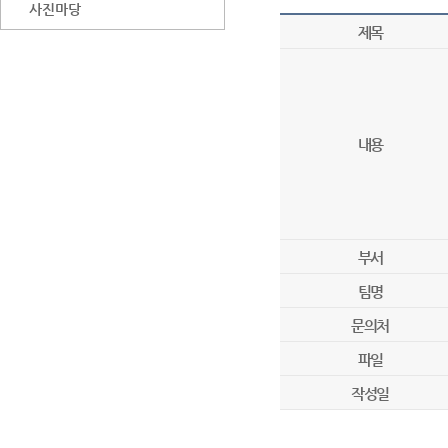
사진마당
제목
내용
부서
팀명
문의처
파일
작성일