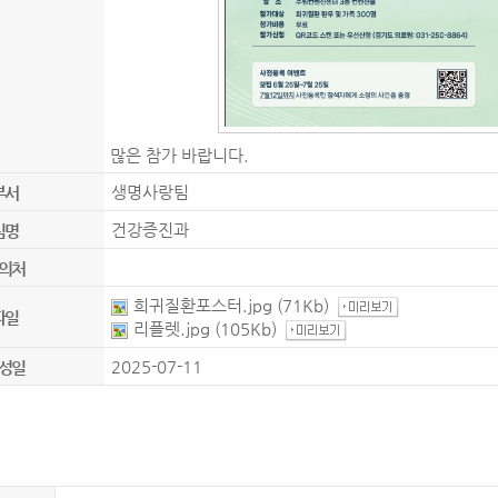
많은 참가 바랍니다.
생명사랑팀
부서
건강증진과
팀명
의처
희귀질환포스터.jpg
(71Kb)
파일
리플렛.jpg
(105Kb)
2025-07-11
성일