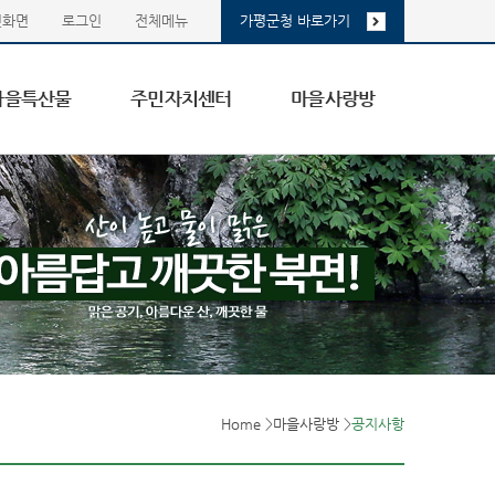
첫화면
로그인
전체메뉴
가평군청 바로가기
마을특산물
주민자치센터
마을사랑방
Home
>
마을사랑방
>
공지사항