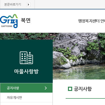
본문바로가기
북면
행정복지센터 안
마을사랑방
공지사항
공지사항
자유게시판