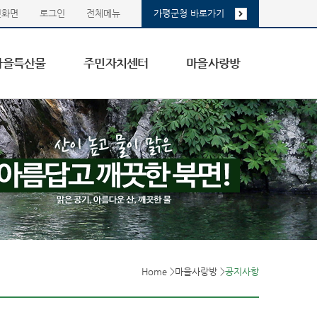
첫화면
로그인
전체메뉴
가평군청 바로가기
마을특산물
주민자치센터
마을사랑방
Home
>
마을사랑방
>
공지사항