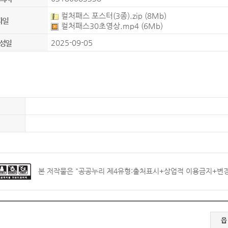
컬처패스 포스터(3종).zip
(8Mb)
파일
컬처패스30초영상.mp4
(6Mb)
2025-09-05
성일
본 저작물은 "
공공누리 제4유형:출처표시+상업적 이용금지+변
읍