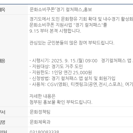
문화소비쿠폰「경기 컬처패스」홍보
제목
경기도에서 도민 문화향유 기회 확대 및 내수경기 활성
문화소비쿠폰 지원사업 "경기 컬처패스"를
9.15 부터 본격 시행합니다.
관심있는 군민분들의 많은 참여 부탁드립니다.
- 시행시기: 2025. 9. 15.(월) 09:00 경기컬처패스 앱
내용
- 지원대상: 경기도 거주 도민
- 지원한도: 1인당 연간 25,000원
- 신청방법: 경기 컬처패스 앱 설치 및 회원가입
- 사용처: CGV(영화), 티켓링크(공연,전시,스포츠), 
자세한 내용은
첨부된 홍보물 확인 부탁드립니다.
문화정책팀
부서
문화체육과
팀명
03180083338
의처