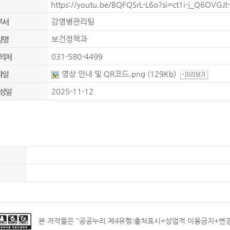
https://youtu.be/BQFQSrL-L6o?si=ct1i-j_Q6OVGJt-
감염병관리팀
부서
보건정책과
팀명
031-580-4499
의처
영상 안내 및 QR코드.png
(129Kb)
파일
2025-11-12
성일
본 저작물은 "
공공누리 제4유형:출처표시+상업적 이용금지+변