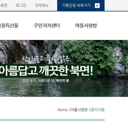
첫화면
로그인
전체메뉴
가평군청 바로가기
마을특산물
주민자치센터
마을사랑방
Home
>
마을사랑방
>
공지사항