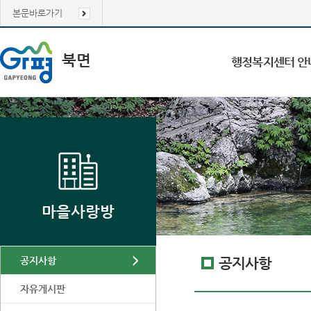
본문바로가기
북면
행정복지센터 안
마을사랑방
공지사항
공지사항
자유게시판