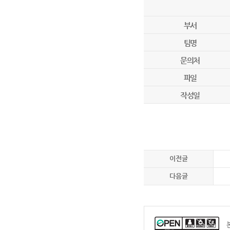
부서
팀명
문의처
파일
작성일
이전글
다음글