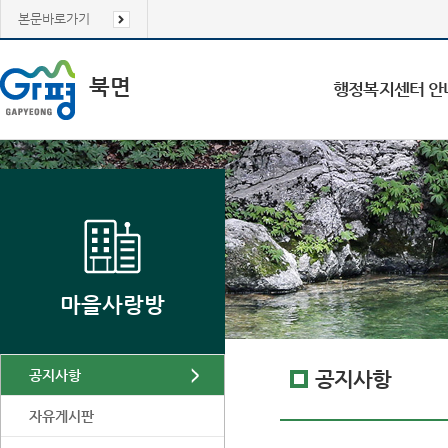
본문바로가기
북면
행정복지센터 안
마을사랑방
공지사항
공지사항
자유게시판