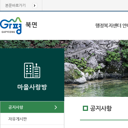
본문바로가기
북면
행정복지센터 안
마을사랑방
공지사항
공지사항
자유게시판