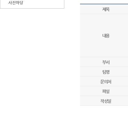
사진마당
제목
내용
부서
팀명
문의처
파일
작성일