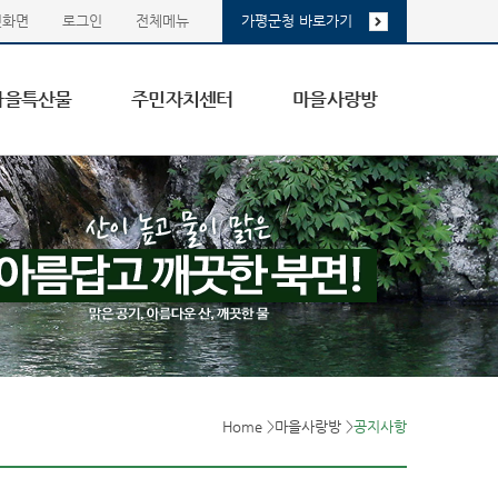
첫화면
로그인
전체메뉴
가평군청 바로가기
마을특산물
주민자치센터
마을사랑방
Home
>
마을사랑방
>
공지사항