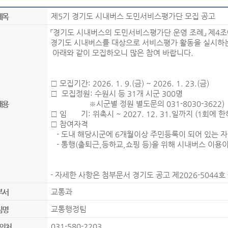
제5기 경기도 시내버스 도민서비스평가단 모집 공고
제목
「경기도 시내버스의 도민서비스평가단 운영 조례」 제4조
경기도 시내버스를 대상으로 서비스평가 활동을 실시하
아래와 같이 모집하오니 많은 참여 바랍니다.
□ 모집기간: 2026. 1. 9.(금) ~ 2026. 1. 23.(금)
□ 모집정원: 수원시 등 31개 시군 300명
※시군별 정원 별도문의 031-8030-3622)
내용
□ 임 기: 위촉시 ~ 2027. 12. 31.일까지 (1회에 
□ 참여자격
- 도내 해당시군에 6개월이상 주민등록이 되어 있는 자
- 통행(출퇴근,등하교,쇼핑 등)을 위해 시내버스 이용이
- 자세한 사항은 첨부문서 경기도 공고 제2026-5044호
교통과
부서
교통행정팀
팀명
031-580-2203
의처