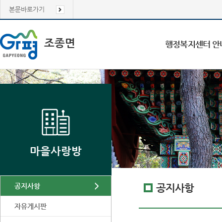
본문바로가기
조종면
행정복지센터 안
마을사랑방
공지사항
공지사항
자유게시판