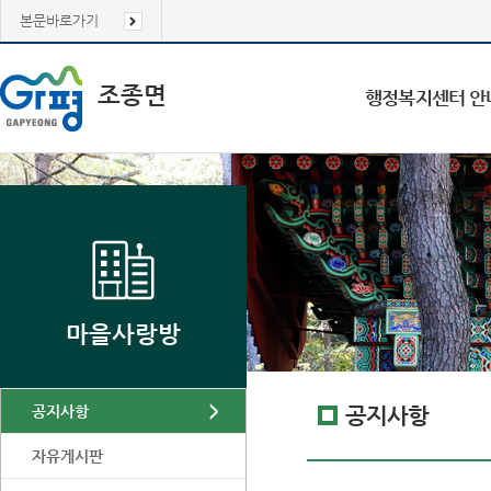
본문바로가기
조종면
행정복지센터 안
마을사랑방
공지사항
공지사항
자유게시판