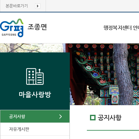
본문바로가기
조종면
행정복지센터 안
마을사랑방
공지사항
공지사항
자유게시판