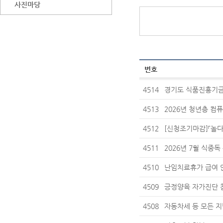
사진마당
번호
4514
경기도 식품진흥기금
4513
2026년 청년층 컴
4512
[신청조기마감]「놀다
4511
2026년 7월 식중독
4510
난임치료휴가 급여 
4509
긍정양육 자가진단 
4508
자동차세 등 모든 지