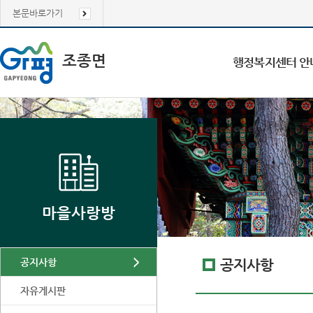
본문바로가기
조종면
행정복지센터 안
마을사랑방
공지사항
공지사항
자유게시판