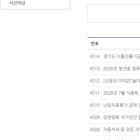
사진마당
번호
4514
경기도 식품진흥기금
4513
2026년 청년층 컴
4512
[신청조기마감]「놀다
4511
2026년 7월 식중독
4510
난임치료휴가 급여 
4509
긍정양육 자가진단 
4508
자동차세 등 모든 지