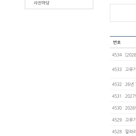
사진마당
번호
4534
[20
4533
고유가
4532
26년
4531
202
4530
202
4529
고유가
4528
말라리