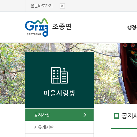
본문바로가기
조종면
행정
마을사랑방
공지사항
공지
자유게시판