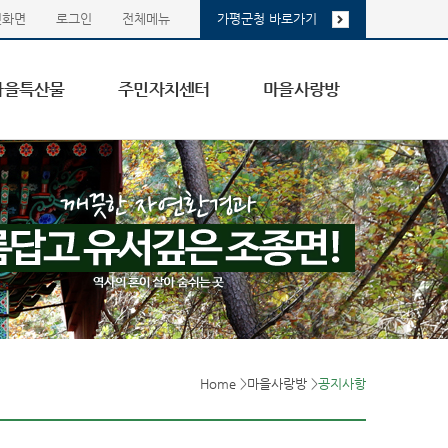
첫화면
로그인
전체메뉴
가평군청 바로가기
마을특산물
주민자치센터
마을사랑방
Home
>
마을사랑방
>
공지사항