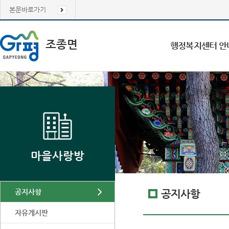
본문바로가기
조종면
행정복지센터 안
마을사랑방
공지사항
공지사항
자유게시판