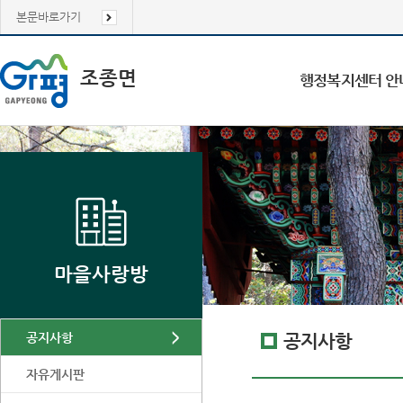
본문바로가기
조종면
행정복지센터 안
마을사랑방
공지사항
공지사항
자유게시판