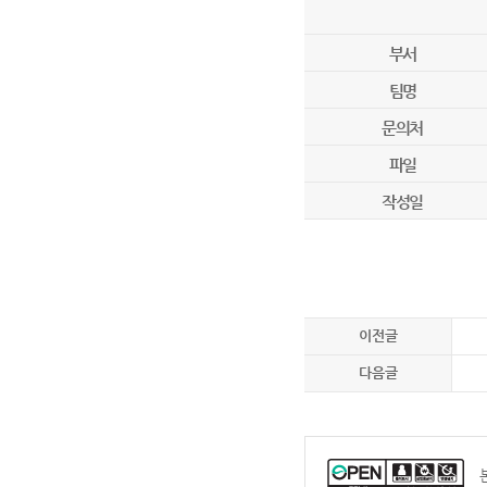
부서
팀명
문의처
파일
작성일
이전글
다음글