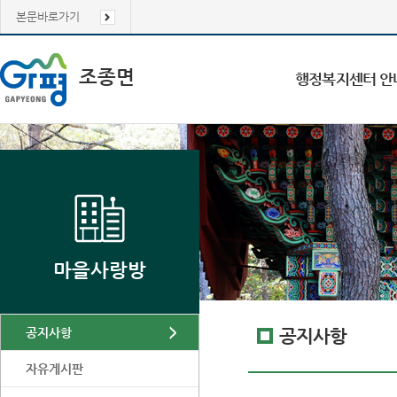
본문바로가기
조종면
행정복지센터 안
마을사랑방
공지사항
공지사항
자유게시판