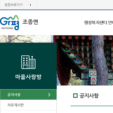
본문바로가기
조종면
행정복지센터 안
마을사랑방
공지사항
공지사항
자유게시판