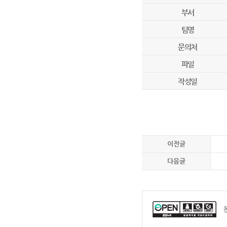
부서
팀명
문의처
파일
작성일
이전글
다음글