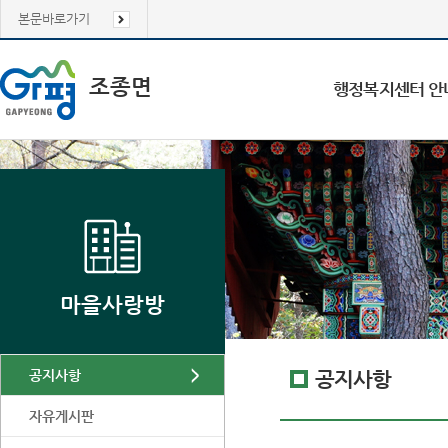
본문바로가기
조종면
행정복지센터 안
마을사랑방
공지사항
공지사항
자유게시판