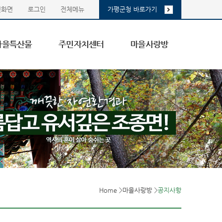
첫화면
로그인
전체메뉴
가평군청 바로가기
마을특산물
주민자치센터
마을사랑방
Home
>
마을사랑방
>
공지사항