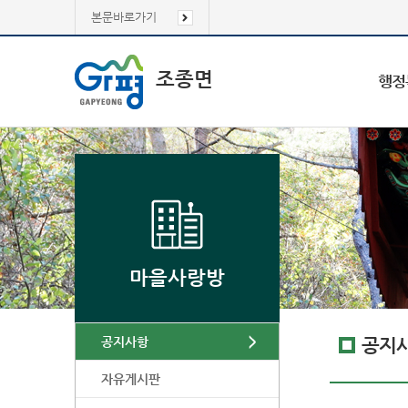
본문바로가기
조종면
행정
마을사랑방
공지사항
공지
자유게시판