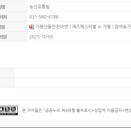
농산유통팀
팀명
031-580-4786
의처
가평산들만찬마켓 ( 재즈페스티벌 in 가평 ) 참여농가
파일
2025-10-05
성일
본 저작물은 "
공공누리 제4유형:출처표시+상업적 이용금지+변