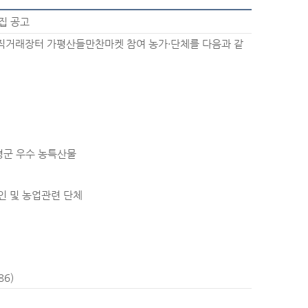
집 공고
물 직거래장터 가평산들만찬마켓 참여 농가・단체를 다음과 같
가평군 우수 농특산물
업인 및 농업관련 단체
86)