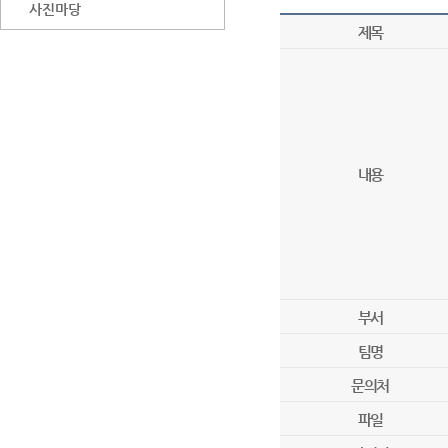
사진마당
제목
내용
부서
팀명
문의처
파일