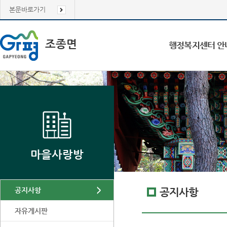
본문바로가기
조종면
행정복지센터 안
마을사랑방
공지사항
공지사항
자유게시판