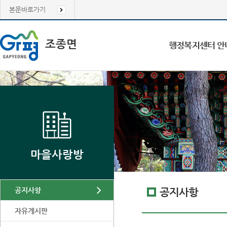
본문바로가기
조종면
행정복지센터 안
마을사랑방
공지사항
공지사항
자유게시판