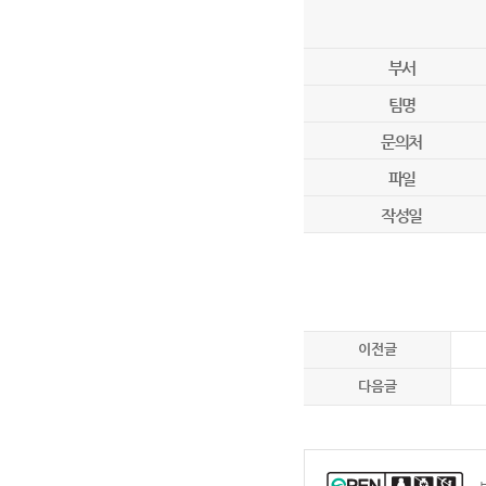
부서
팀명
문의처
파일
작성일
이전글
다음글