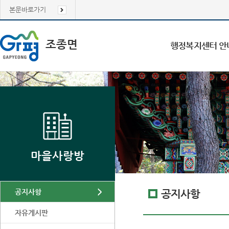
본문바로가기
조종면
행정복지센터 안
마을사랑방
공지사항
공지사항
자유게시판