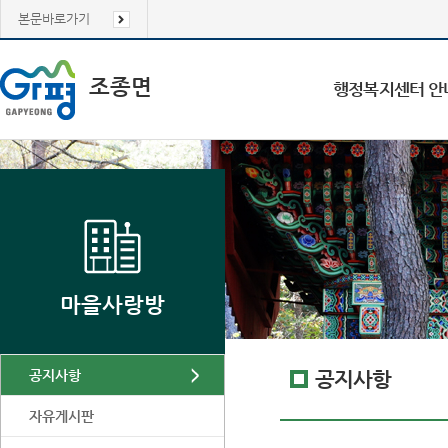
본문바로가기
조종면
행정복지센터 안
마을사랑방
공지사항
공지사항
자유게시판