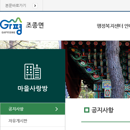
본문바로가기
조종면
행정복지센터 안
마을사랑방
공지사항
공지사항
자유게시판