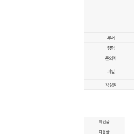
부서
팀명
문의처
파일
작성일
이전글
다음글