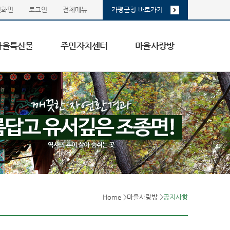
첫화면
로그인
전체메뉴
가평군청 바로가기
마을특산물
주민자치센터
마을사랑방
Home
>
마을사랑방
>
공지사항