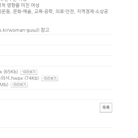
정적 영향을 미친 여성
사회운동, 문화·예술, 교육·공학, 의료·안전, 지역경제·소상공
o.kr/woman-gusul
) 참고
x
(65Kb)
동의서.hwpx
(74Kb)
1Mb)
목록