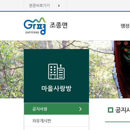
본문바로가기
조종면
행정
마을사랑방
공지사항
공지
자유게시판