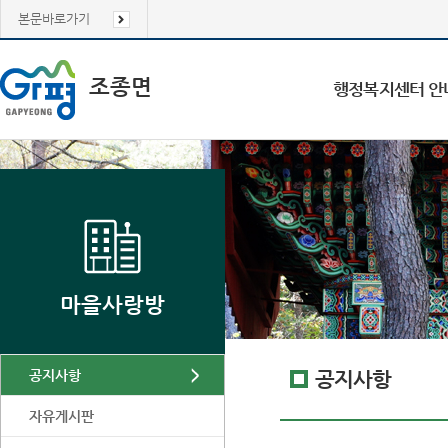
본문바로가기
조종면
행정복지센터 안
마을사랑방
공지사항
공지사항
자유게시판