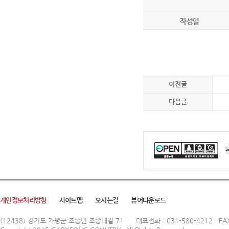
작성일
이전글
다음글
개인정보처리방침
사이트맵
오시는길
뷰어다운로드
(12438) 경기도 가평군 조종면 조종내길 71
대표전화 : 031-580-4212 FAX