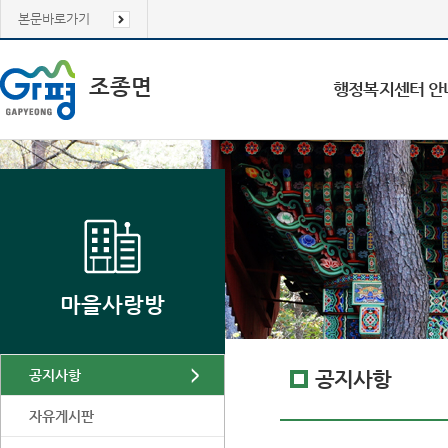
본문바로가기
조종면
행정복지센터 안
마을사랑방
공지사항
공지사항
자유게시판