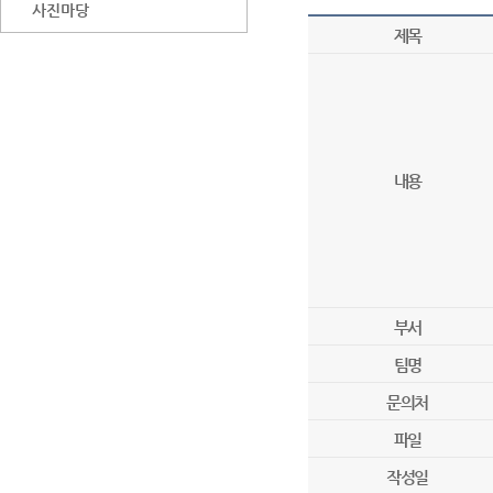
사진마당
제목
내용
부서
팀명
문의처
파일
작성일