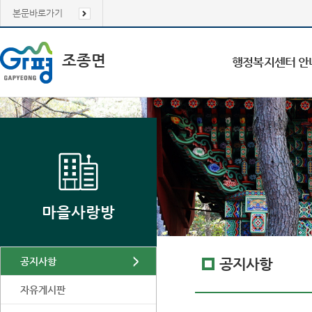
본문바로가기
조종면
행정복지센터 안
마을사랑방
공지사항
공지사항
자유게시판