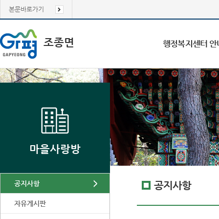
본문바로가기
조종면
행정복지센터 안
마을사랑방
공지사항
공지사항
자유게시판