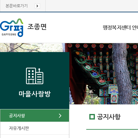
본문바로가기
조종면
행정복지센터 안
마을사랑방
공지사항
공지사항
자유게시판