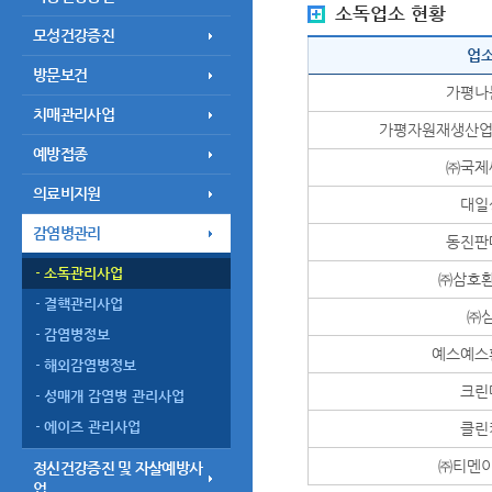
소독업소 현황
모성건강증진
업
방문보건
가평나
치매관리사업
가평자원재생산업
예방접종
㈜국제
의료비지원
대일
감염병관리
동진판
소독관리사업
㈜삼호
결핵관리사업
㈜
감염병정보
예스예스
해외감염병정보
크린
성매개 감염병 관리사업
에이즈 관리사업
클린
㈜티멘
정신건강증진 및 자살예방사
업