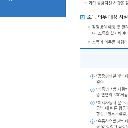
※ 기타 궁금하신 사항은 감
소독 의무 대상 시설
감염병의 예방 및 관
다. 소독을 실시하여
소독의 의무를 이행하지
「공중위생관리법」에
업소
「식품위생법 시행령
중 연면적 300제
「여객자동차 운수
공법」에 따른 항공기
합실, 「철도사업법
「유통산업발전법」에
장 및 상점가 육성