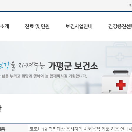
 소개
진료 및 민원
보건사업안내
건강증진센
항
코로나19 격리대상 응시자의 시험목적 외출 허용 안내사
제목