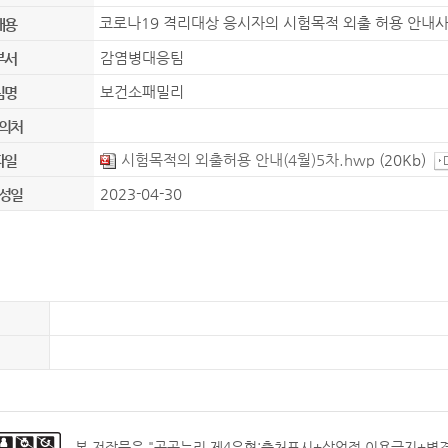
코로나19 격리대상 응시자의 시험목적 외출 허용 안내사
내용
감염병대응팀
부서
보건소패밀리
팀명
의처
시험목적의 외출허용 안내(4월)5차.hwp
(20Kb)
파일
2023-04-30
성일
본 저작물은 "
공공누리 제4유형:출처표시+상업적 이용금지+변