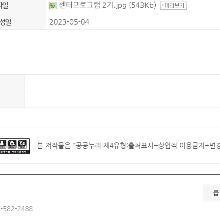
센터프로그램 2기.jpg
(543Kb)
파일
2023-05-04
성일
본 저작물은 "
공공누리 제4유형:출처표시+상업적 이용금지+변
읍
-582-2488