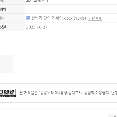
보건소패밀리
팀명
의처
상반기 강의 계획안.docx
(16Kb)
파일
2023-06-27
성일
본 저작물은 "
공공누리 제4유형:출처표시+상업적 이용금지+변