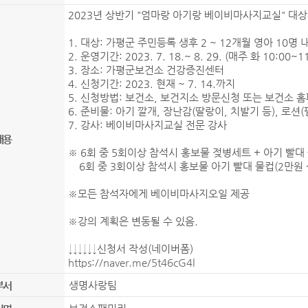
2023년 상반기 "엄마랑 아기랑 베이비마사지교실" 대상
1. 대상: 가평군 주민등록 생후 2 ~ 12개월 영아 10명 
2. 운영기간: 2023. 7. 18.~ 8. 29. (매주 화 10:00~1
3. 장소: 가평군보건소 건강증진센터
4. 신청기간: 2023. 현재 ~ 7. 14.까지
5. 신청방법: 보건소, 보건지소 방문신청 또는 보건소 
6. 준비물: 아기 깔개, 장난감(딸랑이, 치발기 등), 로션
7. 강사: 베이비마사지교실 전문 강사
내용
※ 6회 중 5회이상 참석시 홍보물 젖병세트 + 아기 빨대 
6회 중 3회이상 참석시 홍보물 아기 빨대 물컵(2만원 
※모든 참석자에게 베이비마사지오일 제공
※강의 계획은 변동될 수 있음.
↓↓↓↓↓↓신청서 작성(네이버폼)
https://naver.me/5t46cG4l
생명사랑팀
부서