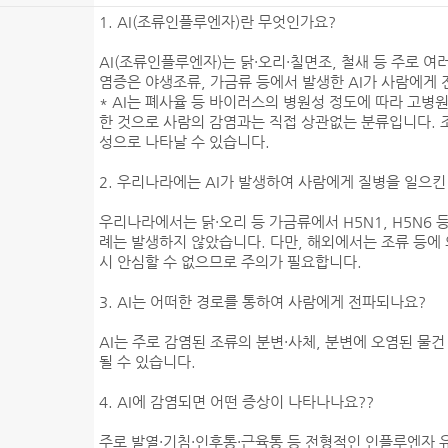
1. AI(조류인플루엔자)란 무엇인가요?
AI(조류인플루엔자)는 닭·오리·칠면조, 철새 등 주로 여
염증은 야생조류, 가금류 등에서 발생한 AI가 사람에게
* AI는 폐사율 등 바이러스의 병원성 정도에 따라 고
한 것으로 사람의 감염과는 직접 상관없는 분류입니다.
성으로 나타날 수 있습니다.
2. 우리나라에는 AI가 발생하여 사람에게 질병을 일으킨
우리나라에서는 닭·오리 등 가금류에서 H5N1, H5N6 
례는 발생하지 않았습니다. 다만, 해외에서는 조류 등에
시 안심할 수 없으므로 주의가 필요합니다.
3. AI는 어떠한 경로를 통하여 사람에게 전파되나요?
AI는 주로 감염된 조류의 분변·사체, 분변에 오염된 물건
될 수 있습니다.
4. AI에 감염되면 어떤 증상이 나타나나요??
주로 발열·기침·인후통·근육통 등 전형적인 인플루엔자 유