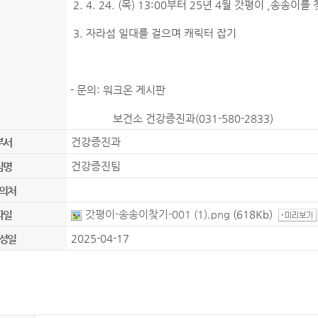
2. 4. 24. (목) 13:00부터 25년 4월 갓평이 ,송송
3. 자라섬 일대를 걸으며 캐릭터 잡기
- 문의: 워크온 게시판
보건소 건강증진과(031-580-2833)
건강증진과
부서
건강증진팀
팀명
의처
갓평이-송송이찾기-001 (1).png
(618Kb)
파일
2025-04-17
성일