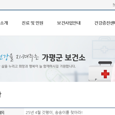
 소개
진료 및 민원
보건사업안내
건강증진센
항
25년 4월 갓평이, 송송이를 찾아라!
제목