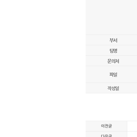
부서
팀명
문의처
파일
작성일
이전글
다음글