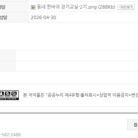
동네 한바귀 걷기교실-2기.png
(288Kb)
파일
2026-04-30
성일
본 저작물은 "
공공누리 제4유형:출처표시+상업적 이용금지+변
읍
-582-2488