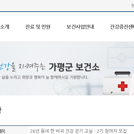
 소개
진료 및 민원
보건사업안내
건강증진센
항
26년 동네 한 바귀 건강 걷기 교실 - 2기 참여자 모집
제목