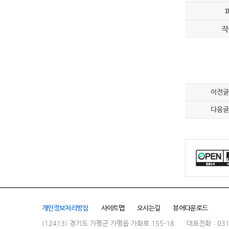
작
이전글
다음글
개인정보처리방침
사이트맵
오시는길
뷰어다운로드
(12413) 경기도 가평군 가평읍 가화로 155-18
대표전화 : 031