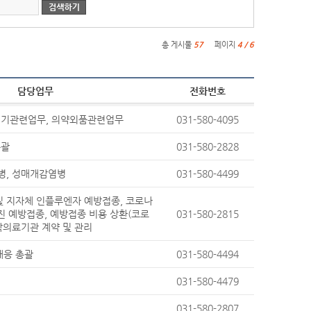
총 게시물
57
페이지
4 / 6
담당업무
전화번호
기기관련업무, 의약외품관련업무
031-580-4095
총괄
031-580-2828
수병, 성매개감염병
031-580-4499
및 지자체 인플루엔자 예방접종, 코로나
진 예방접종, 예방접종 비용 상환(코로
031-580-2815
위탁의료기관 계약 및 관리
대응 총괄
031-580-4494
031-580-4479
영
031-580-2807