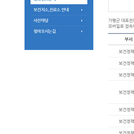
보건지소,진료소 안내
사진마당
가평군 대표전화
모바일로 접속
찾아오시는길
부서
보건정
보건정
보건정
보건정
보건정
보건정
보건정