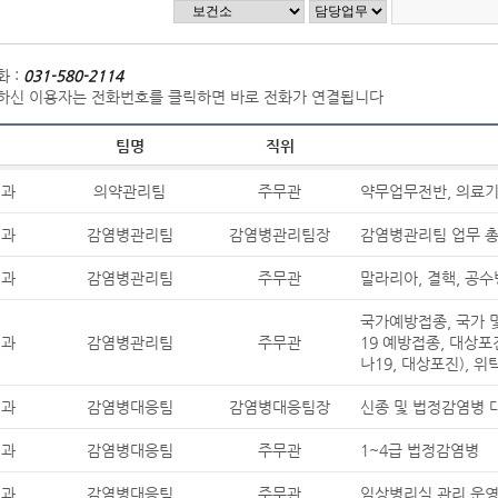
 :
031-580-2114
하신 이용자는 전화번호를 클릭하면 바로 전화가 연결됩니다
팀명
직위
책과
의약관리팀
주무관
약무업무전반, 의료
책과
감염병관리팀
감염병관리팀장
감염병관리팀 업무 
책과
감염병관리팀
주무관
말라리아, 결핵, 공
국가예방접종, 국가 
책과
감염병관리팀
주무관
19 예방접종, 대상포
나19, 대상포진), 
책과
감염병대응팀
감염병대응팀장
신종 및 법정감염병 
책과
감염병대응팀
주무관
1~4급 법정감염병
책과
감염병대응팀
주무관
임상병리실 관리 운