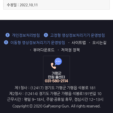
수정일 : 2022.10.11
개인정보처리방침
고정형 영상정보처리기기 운영방침
이동형 영상정보처리기기 운영방침
사이트맵
오시는길
뷰어다운로드
저작권 정책
제1청사 : (12417) 경기도 가평군 가평읍 석봉로 181
제2청사 : (12414) 경기도 가평군 가평읍 석봉로191번길 10
근무시간 : 평일 9~18시, 주말·공휴일 휴무, 점심시간 12~13시
Copyright ⓒ 2020 GaPyeong-Gun. All rights reserved.