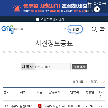
본문 바로가기
/
2
2
오늘 하루 열지않기
사전정보공표
게시물 검색
총 게시물
12
페이지
1 / 2
번호
제목
파일
담당부서
연락처
작성일
조회
수
12
하수도 결산(2025
하수도사업소 하
031-580-
2026-
77