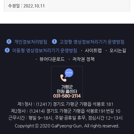
수정일 : 2022.10.11
개인정보처리방침
고정형 영상정보처리기기 운영방침
이동형 영상정보처리기기 운영방침
사이트맵
오시는길
뷰어다운로드
저작권 정책
제1청사 : (12417) 경기도 가평군 가평읍 석봉로 181
제2청사 : (12414) 경기도 가평군 가평읍 석봉로191번길 10
근무시간 : 평일 9~18시, 주말·공휴일 휴무, 점심시간 12~13시
Copyright ⓒ 2020 GaPyeong-Gun. All rights reserved.