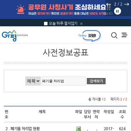
본문 바로가기
/
2
2
오늘 하루 열지않기
사전정보공표
게시물 검색
총 게시물
12
페이지
2 / 2
번
제목
파일
담당
연락
작성일
조회
호
부서
처
수
2
폐기물 처리업 현황
.
.
2017-
624