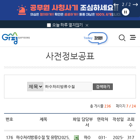
본문 바로가기
/
2
2
오늘 하루 열지않기
사전정보공표
게시물 검색
총 게시물
236
페이지
7 / 24
번호
제목
파일
담당부
연락처
작성일
조회
서
수
176
하수처리방류수질 및 유량(2025.
하수
031-
2025-
317