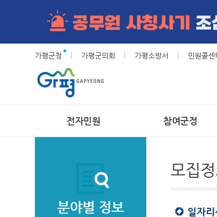
가평군청
가평군의회
가평소방서
민원콜센터(
전자민원
참여군정
모집정
분야별 정보
일자리