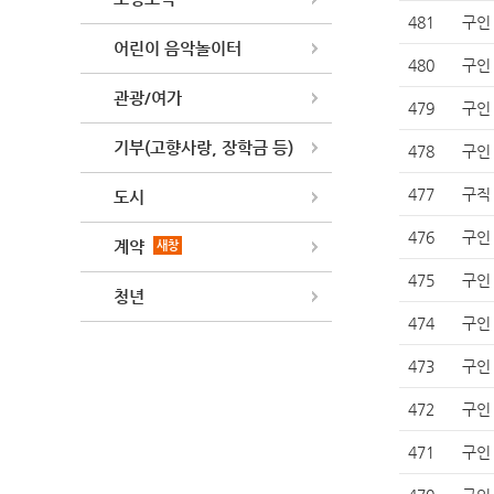
481
구인
어린이 음악놀이터
480
구인
관광/여가
479
구인
기부(고향사랑, 장학금 등)
478
구인
477
구직
도시
476
구인
계약
새창
475
구인
청년
474
구인
473
구인
472
구인
471
구인