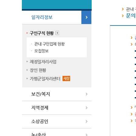
관내 
문의처
일자리정보
구인구직 현황
관내 구인업체 현황
모집정보
재정일자리사업
장인 현황
가평군일자리센터
새창
보건/복지
지역경제
소상공인
농/축산