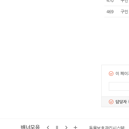
470
구인
469
구인
이 페이
담당자 
배너모음
구석
가평군마을공동체 통합지원센터
동물보호관리시스템