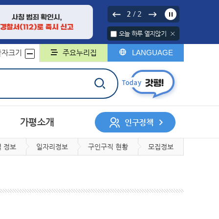
2
2
/
오늘 하루 열지않기
글자크기
주요누리집
LANGUAGE
가평소개
인구정책
 정보
일자리정보
구인구직 현황
모집정보
서나 민원처리제
행정구역
중기지방재정계획
행정지도
무인민원발급기
채무관리계획
군민헌장
구술민원신청
군민의 노래
지방보조금
민원서식 외국어번역본
민원콜센터
및 제공
개인정보 위탁
계약정보시스템
록
회조사
디지털 저장매체 파기 서비스
사업체조사
일자리인식실태조사
지방세
지적/부동산
민의견
대상정보 세부기준
매각 대상 공유재산 공개
정보목록
정보공개관련서식
회
허가
자동차
정보통신공사사용전검사