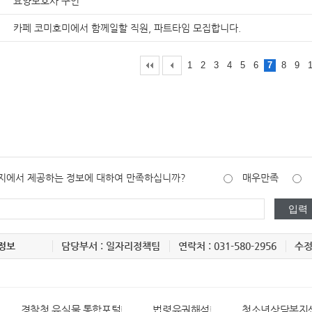
요양보호사 구인
카페 코미호미에서 함께일할 직원, 파트타임 모집합니다.
1
2
3
4
5
6
7
8
9
지에서 제공하는 정보에 대하여 만족하십니까?
매우만족
정보
담당부서 : 일자리정책팀
연락처 : 031-580-2956
수정일
경찰청 유실물 통합포털
법령유권해석
청소년상담복지