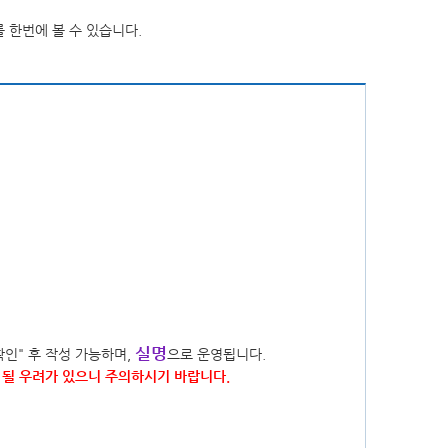
청사배치도
정책실명제
찾아오시는길
공공데이터 개방
 한번에 볼 수 있습니다.
현수막신청바로가기
영상소식
가평소식지
신고글조회
통신
통일외교
산업중소기업
보건
농림해양수산
교육
환경보호
지역개발
고센터
규제개혁신고센터게시판
규제입증요청방
군정백서
기본계획
장기종합발전계획
지속가능발전
스마트 도시계획
소극행정 신고
저작물(영상)
실명
확인" 후 작성 가능하며,
으로 운영됩니다.
될 우려가 있으니 주의하시기 바랍니다.
개
상품권 구매 및 사용 내역
조직정보 공개 지표
축전염병 발생현황
경기도 민생범죄통계