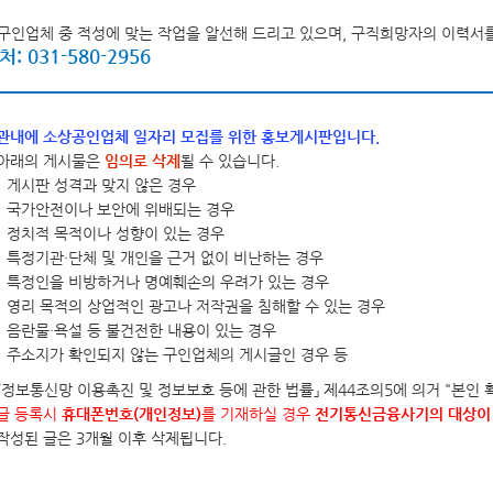
정보공개 고객수요 분석
조직도
직원안내
자주찾는 민원 안내
정보공개시스템
구인업체 중 적성에 맞는 작업을 알선해 드리고 있으며, 구직희망자의 이력서를
: 031-580-2956
홍보게시판
홍보동영상
음악역 1939
숲의약속(가평군 환경성질환 예방관리센터)
보도자료
사실은 이렇습니다
포토뉴스
민원신청
(구)민원조회
군보
자치법규
자료실
입법예고
관내에 소상공인업체 일자리 모집를 위한 홍보게시판입니다.
제안안내
부패공익신고
공무원부조리신고
이전민원
아래의 게시물은
임의로 삭제
될 수 있습니다.
전체
일반공공행정
공공질서 및 안전
게시판 성격과 맞지 않은 경우
국가안전이나 보안에 위배되는 경우
부동산거래·주택임대차신고
사회복지
문화체육관광
수송 및 교통
정치적 목적이나 성향이 있는 경우
특정기관·단체 및 개인을 근거 없이 비난하는 경우
규제개혁이란
규제개혁위원회
규제개혁신
군정운영방향
주요업무계획
군정보고서
특정인을 비방하거나 명예훼손의 우려가 있는 경우
규제등록현황
인구감소지역대응계획
도시재생전략·활성화계획
영리 목적의 상업적인 광고나 저작권을 침해할 수 있는 경우
음란물·욕설 등 불건전한 내용이 있는 경우
주소지가 확인되지 않는 구인업체의 게시글인 경우 등
제도소개
알림/행정
적극행정 군민추천
공공저작물 이용안내
공공저작물(일반)
공공
「정보통신망 이용촉진 및 정보보호 등에 관한 법률」 제44조의5에 의거 "본인 
글 등록시
휴대폰번호(개인정보)
를 기재하실 경우
전기통신금융사기의 대상이 
감사행정공개
청렴행정공개
업무추진비 공
작성된 글은 3개월 이후 삭제됩니다.
영조물배상공제
마을변호사 서비스 현황
가
장기근속·퇴직(예정자) 집행내역