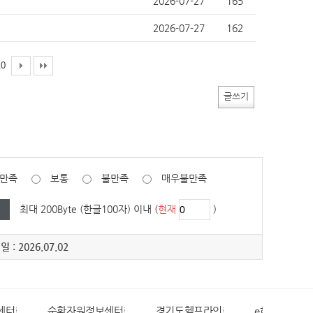
2026-07-27
165
2026-07-27
162
10
글쓰기
만족
보통
불만족
매우불만족
최대 200Byte (한글100자) 이내 (
현재
)
 : 2026.07.02
센터
순환자원정보센터
경기도헬프라인
e하늘장사정