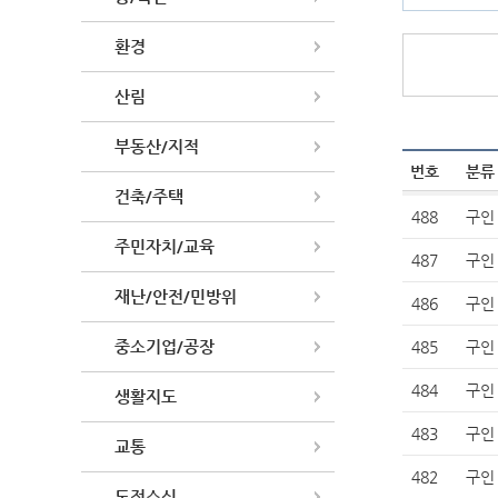
환경
게시물 검색
산림
부동산/지적
번호
분류
건축/주택
488
구인
주민자치/교육
487
구인
재난/안전/민방위
486
구인
중소기업/공장
485
구인
484
구인
생활지도
483
구인
교통
482
구인
도정소식