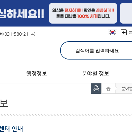
본문 바로가기
031-580-2114)
행정정보
분야별 정보
분야별
민원실 안내
친절선서문
결산정보
연혁
문장(CI)·군기
재정공시
칭찬합시다
유기한 민원처리과정 안내
캐릭터
예산서
상징물
지방공기업
어디
분야별민원(정부24)
주민참여예산제
자매도시
홍보대사현황
세입세출예산 운영현황
민원사무편람(민원서식)
서체
보
공지사항
고시공고
개인정보의 목적외 이용 
민원상담 FAQ
시험정보
헌장이란
주민등록인구
군 채용공고
공통이행기준
주요 통계
유관기관 채용정보
행정서비스헌장목
통계연보
사
민원제도종합안내
관련사이트
생활민원처리
여권발급
센터 안내
군민의 소리
정보공개제도안내
설문조사
정보공개처리절차
장기종합발전계획 주
비공개
공동주택공시 가격조회
개별주택공시 가격조