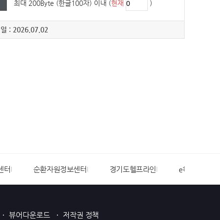
최대 200Byte (한글100자) 이내 (
현재
)
 : 2026.07.02
센터
순환자원정보센터
경기도헬프라인
e하늘장사정
뷰어다운로드
저작권 정책