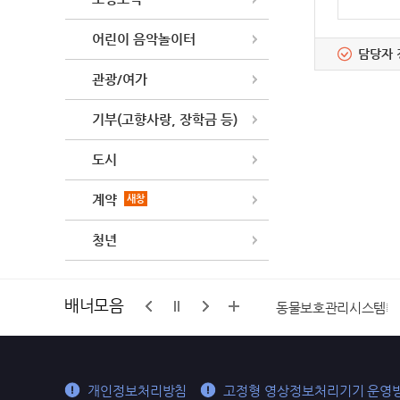
어린이 음악놀이터
담당자 
관광/여가
기부(고향사랑, 장학금 등)
도시
계약
새창
청년
배너모음
구석
가평군마을공동체 통합지원센터
동물보호관리시스템
개인정보처리방침
고정형 영상정보처리기기 운영