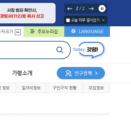
2
2
/
오늘 하루 열지않기
글자크기
주요누리집
LANGUAGE
가평소개
인구정책
 정보
일자리정보
구인구직 현황
모집정보
서나 민원처리제
행정구역
중기지방재정계획
행정지도
무인민원발급기
채무관리계획
군민헌장
구술민원신청
군민의 노래
지방보조금
민원서식 외국어번역본
민원콜센터
및 제공
개인정보 위탁
계약정보시스템
록
회조사
디지털 저장매체 파기 서비스
사업체조사
일자리인식실태조사
지방세
지적/부동산
민의견
대상정보 세부기준
매각 대상 공유재산 공개
정보목록
정보공개관련서식
회
허가
자동차
정보통신공사사용전검사