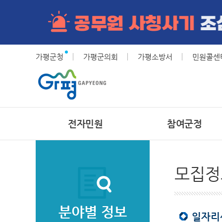
가평군청
가평군의회
가평소방서
민원콜센터(
전자민원
참여군정
모집정
분야별 정보
일자리