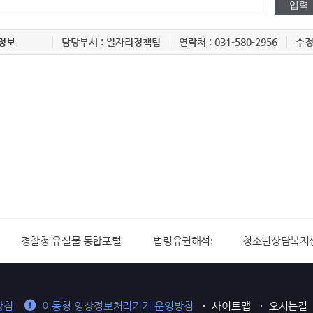
정보
담당부서 : 일자리정책팀
연락처 : 031-580-2956
수정일
경찰청 유실물 통합포털
법령유권해석
청소년상담복지
방침
이동형 영상정보처리기기 운영방침
사이트맵
오시는길