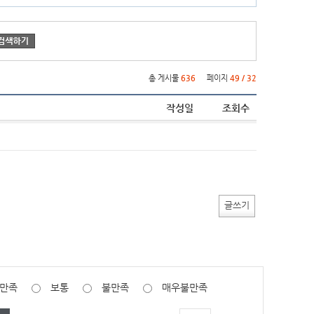
총 게시물
636
페이지
49 / 32
작성일
조회수
글쓰기
만족
보통
불만족
매우불만족