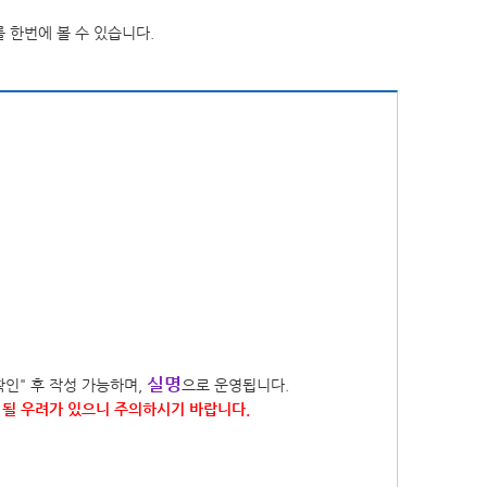
청사배치도
정책실명제
찾아오시는길
공공데이터 개방
 한번에 볼 수 있습니다.
현수막신청바로가기
영상소식
가평소식지
신고글조회
통신
통일외교
산업중소기업
보건
농림해양수산
교육
환경보호
지역개발
고센터
규제개혁신고센터게시판
규제입증요청방
군정백서
기본계획
장기종합발전계획
지속가능발전
스마트 도시계획
소극행정 신고
저작물(영상)
실명
확인" 후 작성 가능하며,
으로 운영됩니다.
될 우려가 있으니 주의하시기 바랍니다.
개
상품권 구매 및 사용 내역
조직정보 공개 지표
축전염병 발생현황
경기도 민생범죄통계