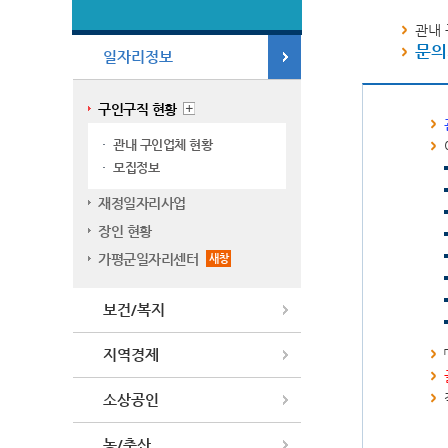
관내 
문의처
일자리정보
구인구직 현황
관내 구인업체 현황
모집정보
재정일자리사업
장인 현황
가평군일자리센터
새창
보건/복지
지역경제
소상공인
농/축산