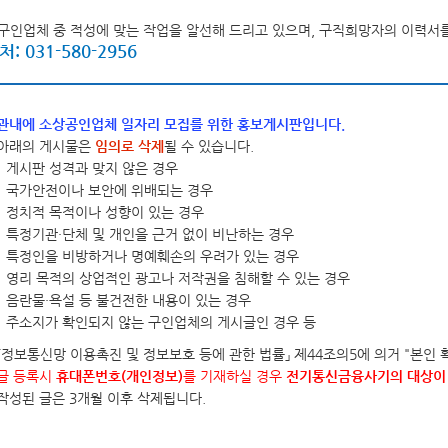
정보공개 고객수요 분석
조직도
직원안내
자주찾는 민원 안내
정보공개시스템
구인업체 중 적성에 맞는 작업을 알선해 드리고 있으며, 구직희망자의 이력서를
: 031-580-2956
홍보게시판
홍보동영상
음악역 1939
숲의약속(가평군 환경성질환 예방관리센터)
보도자료
사실은 이렇습니다
포토뉴스
민원신청
(구)민원조회
군보
자치법규
자료실
입법예고
관내에 소상공인업체 일자리 모집를 위한 홍보게시판입니다.
제안안내
부패공익신고
공무원부조리신고
이전민원
아래의 게시물은
임의로 삭제
될 수 있습니다.
전체
일반공공행정
공공질서 및 안전
게시판 성격과 맞지 않은 경우
국가안전이나 보안에 위배되는 경우
부동산거래·주택임대차신고
사회복지
문화체육관광
수송 및 교통
정치적 목적이나 성향이 있는 경우
특정기관·단체 및 개인을 근거 없이 비난하는 경우
규제개혁이란
규제개혁위원회
규제개혁신
군정운영방향
주요업무계획
군정보고서
특정인을 비방하거나 명예훼손의 우려가 있는 경우
규제등록현황
인구감소지역대응계획
도시재생전략·활성화계획
영리 목적의 상업적인 광고나 저작권을 침해할 수 있는 경우
음란물·욕설 등 불건전한 내용이 있는 경우
주소지가 확인되지 않는 구인업체의 게시글인 경우 등
제도소개
알림/행정
적극행정 군민추천
공공저작물 이용안내
공공저작물(일반)
공공
「정보통신망 이용촉진 및 정보보호 등에 관한 법률」 제44조의5에 의거 "본인 
글 등록시
휴대폰번호(개인정보)
를 기재하실 경우
전기통신금융사기의 대상이 
감사행정공개
청렴행정공개
업무추진비 공
작성된 글은 3개월 이후 삭제됩니다.
영조물배상공제
마을변호사 서비스 현황
가
장기근속·퇴직(예정자) 집행내역