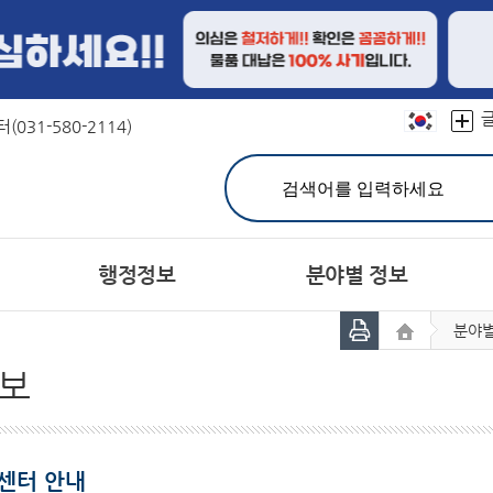
본문 바로가기
031-580-2114)
행정정보
분야별 정보
분야별
민원실 안내
친절선서문
결산정보
연혁
문장(CI)·군기
재정공시
칭찬합시다
유기한 민원처리과정 안내
캐릭터
예산서
상징물
지방공기업
어디
분야별민원(정부24)
주민참여예산제
자매도시
홍보대사현황
세입세출예산 운영현황
민원사무편람(민원서식)
서체
보
공지사항
고시공고
개인정보의 목적외 이용 
민원상담 FAQ
시험정보
헌장이란
주민등록인구
군 채용공고
공통이행기준
주요 통계
유관기관 채용정보
행정서비스헌장목
통계연보
사
민원제도종합안내
관련사이트
생활민원처리
여권발급
센터 안내
군민의 소리
정보공개제도안내
설문조사
정보공개처리절차
장기종합발전계획 주
비공개
공동주택공시 가격조회
개별주택공시 가격조