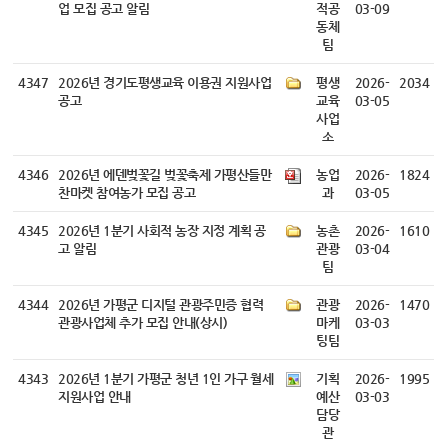
업 모집 공고 알림
적공
03-09
동체
팀
4347
2026년 경기도평생교육 이용권 지원사업
평생
2026-
2034
공고
교육
03-05
사업
소
4346
2026년 에덴벚꽃길 벚꽃축제 가평산들만
농업
2026-
1824
찬마켓 참여농가 모집 공고
과
03-05
4345
2026년 1분기 사회적 농장 지정 계획 공
농촌
2026-
1610
고 알림
관광
03-04
팀
4344
2026년 가평군 디지털 관광주민증 협력
관광
2026-
1470
관광사업체 추가 모집 안내(상시)
마케
03-03
팅팀
4343
2026년 1분기 가평군 청년 1인 가구 월세
기획
2026-
1995
지원사업 안내
예산
03-03
담당
관