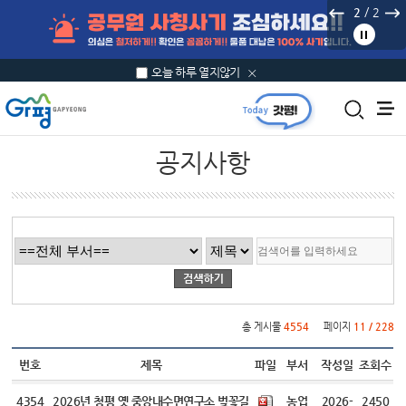
본문 바로가기
/
2
2
오늘 하루 열지않기
공지사항
게시물 검색
총 게시물
4554
페이지
11 / 228
번호
제목
파일
부서
작성일
조회수
4354
2026년 청평 옛 중앙내수면연구소 벚꽃길
농업
2026-
2450