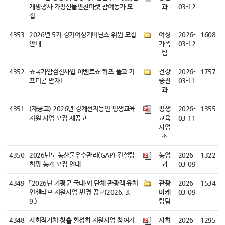
개방행사 가평산들만찬마켓 참여농가 모
과
03-12
집
4353
2026년 5기 경기여성거버넌스 위원 모집
여성
2026-
1608
안내
가족
03-12
팀
4352
☆국가암검진사업 이벤트☆ 퀴즈 풀고 기
건강
2026-
1757
프티콘 받자!
증진
03-11
과
4351
(재공고) 2026년 경계선지능인 평생교육
평생
2026-
1355
지원 사업 모집 재공고
교육
03-11
사업
소
4350
2026년도 농산물우수관리(GAP) 컨설팅
농업
2026-
1322
희망 농가 모집 안내
과
03-09
4349
「2026년 가평군 국내·외 단체 관광객 유치
관광
2026-
1534
인센티브 지원사업」변경 공고(2026. 3.
마케
03-09
9.)
팅팀
4348
사회적가치 창출 활성화 지원사업 참여기
사회
2026-
1295