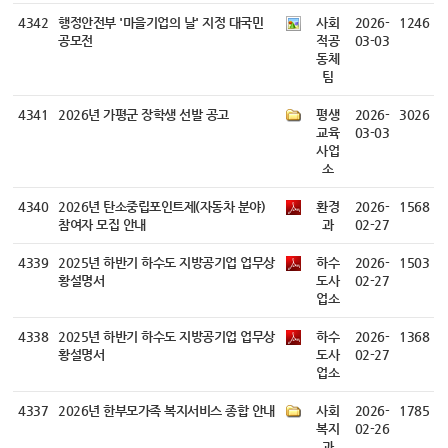
4342
행정안전부 '마을기업의 날' 지정 대국민
사회
2026-
1246
공모전
적공
03-03
동체
팀
4341
2026년 가평군 장학생 선발 공고
평생
2026-
3026
교육
03-03
사업
소
4340
2026년 탄소중립포인트제(자동차 분야)
환경
2026-
1568
참여자 모집 안내
과
02-27
4339
2025년 하반기 하수도 지방공기업 업무상
하수
2026-
1503
황설명서
도사
02-27
업소
4338
2025년 하반기 하수도 지방공기업 업무상
하수
2026-
1368
황설명서
도사
02-27
업소
4337
2026년 한부모가족 복지서비스 종합 안내
사회
2026-
1785
복지
02-26
과